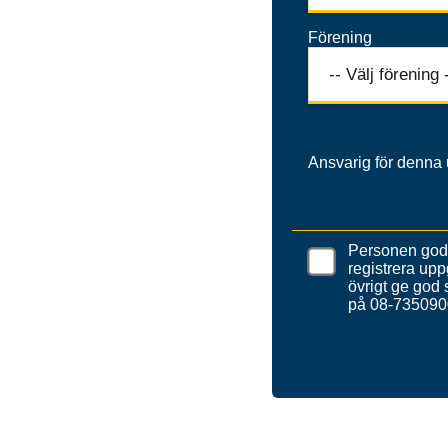
Förening
Ansvarig för denna 
Personen godk
registrera uppg
övrigt ge god
på 08-735090