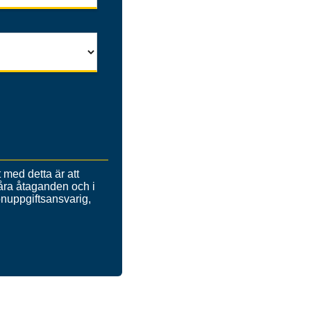
med detta är att
 våra åtaganden och i
onuppgiftsansvarig,