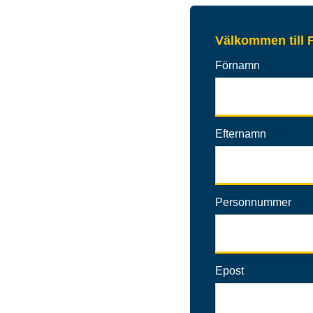
Välkommen till F
Förnamn
Efternamn
Personnummer
Epost